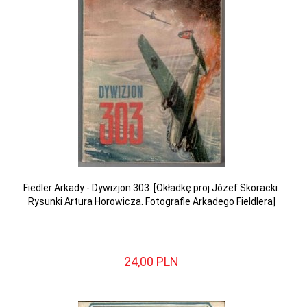
Fiedler Arkady - Dywizjon 303. [Okładkę proj.Józef Skoracki.
Rysunki Artura Horowicza. Fotografie Arkadego Fieldlera]
24,
00
PLN