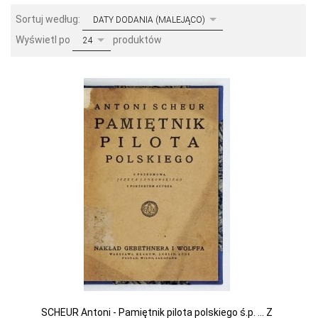
sort
Sortuj według:
DATY DODANIA (MALEJĄCO)
pop
Wyświetl po
produktów
24
SCHEUR Antoni - Pamiętnik pilota polskiego ś.p. ... Z