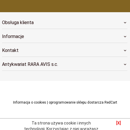
Obsługa klienta
Informacje
Kontakt
Antykwariat RARA AVIS s.c.
raraavis@raraavis.krakow.pl
Informacja o cookies
|
oprogramowanie sklepu dostarcza
RedCart
Ta strona używa cookie i innych
[X]
technologii.
Korzystając z niej wyrażasz