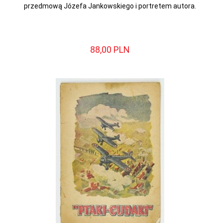
przedmową Józefa Jankowskiego i portretem autora.
88,
00
PLN