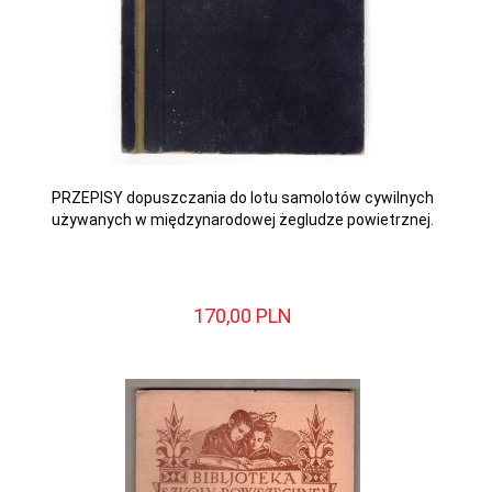
PRZEPISY dopuszczania do lotu samolotów cywilnych
używanych w międzynarodowej żegludze powietrznej.
170,
00
PLN