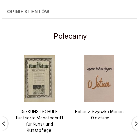
OPINIE KLIENTÓW
Polecamy
Die KUNSTSCHULE.
Bohusz-Szyszko Marian
W
Ilustrierte Monatschrift
- O sztuce.
18
fur Kunst und
Kunstpflege.
C
by