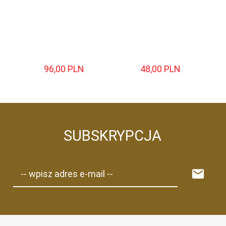
Ł
S
A
96,
00
PLN
48,
00
PLN
SUBSKRYPCJA
-- wpisz adres e-mail --