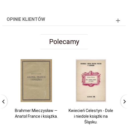
OPINIE KLIENTÓW
Polecamy
Brahmer Mieczysław —
Kwiecień Celestyn - Dole
Anatol France i książka.
i niedole książki na
A
Śląsku.