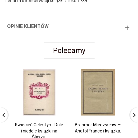
Lenarta o konserwacji książki z roku 1789".
OPINIE KLIENTÓW
Polecamy
Kwiecień Celestyn - Dole
Brahmer Mieczysław —
i niedole książki na
Anatol France i książka.
Og
Śląsku.
Bi