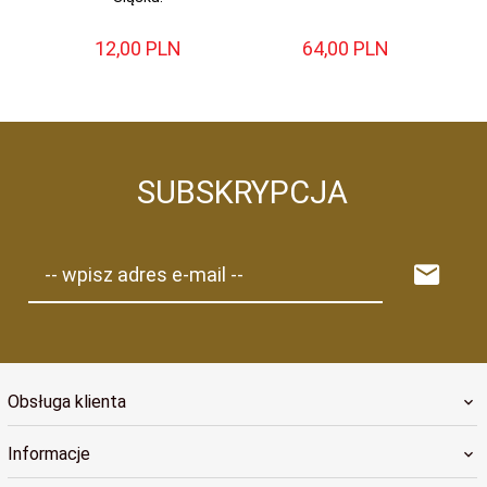
12,
00
PLN
64,
00
PLN
SUBSKRYPCJA
-- wpisz adres e-mail --
Obsługa klienta
Informacje