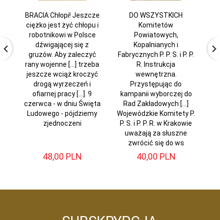
BRACIA Chłopi! Jeszcze
DO WSZYSTKICH
W
ciężko jest żyć chłopu i
Komitetów
or
robotnikowi w Polsce
Powiatowych,
Tr
dźwigającej się z
Kopalnianych i
2
gruzów. Aby zaleczyć
Fabrycznych P. P. S. i P. P.
rany wojenne [...] trzeba
R. Instrukcja
jeszcze wciąż kroczyć
wewnętrzna.
wy
drogą wyrzeczeń i
Przystępując do
ofiarnej pracy [...]. 9
kampanii wyborczej do
czerwca - w dniu Święta
Rad Zakładowych [...]
Ludowego - pójdziemy
Wojewódzkie Komitety P.
D
zjednoczeni
P. S. i P. P. R. w Krakowie
o
uważają za słuszne
zwrócić się do ws
48,
00
PLN
40,
00
PLN