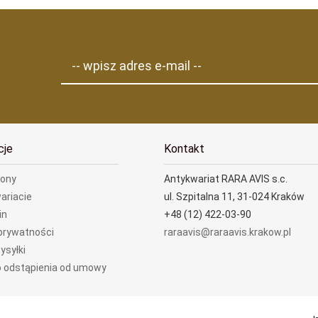
-- wpisz adres e-mail --
cje
Kontakt
rony
Antykwariat RARA AVIS s.c.
ariacie
ul. Szpitalna 11, 31-024 Kraków
in
+48 (12) 422-03-90
 prywatności
raraavis@raraavis.krakow.pl
ysyłki
 odstąpienia od umowy