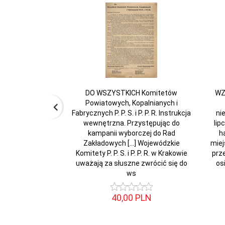
DO WSZYSTKICH Komitetów
WZÓ
Powiatowych, Kopalnianych i
Fabrycznych P. P. S. i P. P. R. Instrukcja
ni
wewnętrzna. Przystępując do
lip
kampanii wyborczej do Rad
h
Zakładowych [...] Wojewódzkie
miej
Komitety P. P. S. i P. P. R. w Krakowie
prz
uważają za słuszne zwrócić się do
os
ws
40,
00
PLN