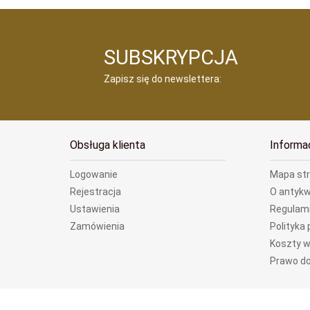
SUBSKRYPCJA
Zapisz się do newslettera:
Obsługa klienta
Informa
Logowanie
Mapa st
Rejestracja
O antykw
Ustawienia
Regulam
Zamówienia
Polityka
Koszty w
Prawo do