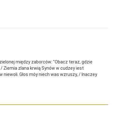
podzielonej między zaborców: "Obacz teraz, gdzie
e / Ziemia zlana krwią Synów w cudzey iest
w niewoli. Głos móy niech was wzruszy, / Inaczey