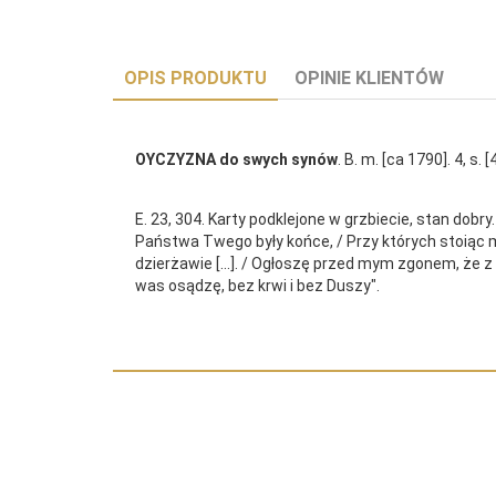
OPIS PRODUKTU
OPINIE KLIENTÓW
OYCZYZNA do swych synów
. B. m. [ca 1790]. 4, s.
E. 23, 304. Karty podklejone w grzbiecie, stan dobr
Państwa Twego były końce, / Przy których stoiąc mę
dzierżawie [...]. / Ogłoszę przed mym zgonem, że z
was osądzę, bez krwi i bez Duszy".