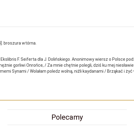
 [4]. broszura wtórna.
y. Ekslibris F. Seiferta dla J. Dolińskiego. Anonimowy wiersz o Polsce 
żnie gorliwi Onrońce, / Za mnie chętnie polegli, dziś ku mej niesławi
 memi Synami / Wolałam poledz wolną, niźli kaydanami / Brząkać i żyć 
Polecamy