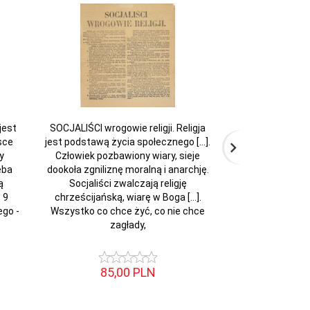
jest
SOCJALIŚCI wrogowie religji. Religja
RUSSKIM sold
sce
jest podstawą życia społecznego [...].
rabočich-socia
y
Człowiek pozbawiony wiary, sieje
soldaty! V nasto
eba
dookoła zgniliznę moralną i anarchję.
Rossijskoj revolj
ą
Socjaliści zwalczają religję
i grochotom ru
. 9
chrześcijańską, wiarę w Boga [...].
podporki carskago
ego -
Wszystko co chce żyć, co nie chce
samoe vr
zagłady,
presmykaju
85,
00
PLN
86,