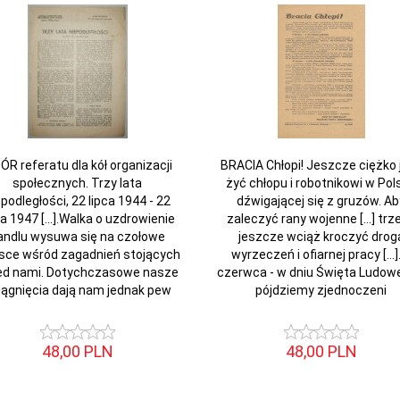
R referatu dla kół organizacji
BRACIA Chłopi! Jeszcze ciężko 
społecznych. Trzy lata
żyć chłopu i robotnikowi w Pol
epodległości, 22 lipca 1944 - 22
dźwigającej się z gruzów. Ab
ca 1947 [...].Walka o uzdrowienie
zaleczyć rany wojenne [...] trz
andlu wysuwa się na czołowe
jeszcze wciąż kroczyć drog
sce wśród zagadnień stojących
wyrzeczeń i ofiarnej pracy [...]
ed nami. Dotychczasowe nasze
czerwca - w dniu Święta Ludow
iągnięcia dają nam jednak pew
pójdziemy zjednoczeni
48,
00
PLN
48,
00
PLN