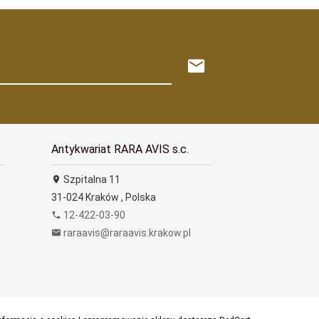
Antykwariat RARA AVIS s.c.
Szpitalna 11
31-024
Kraków
,
Polska
12-422-03-90
raraavis@raraavis.krakow.pl