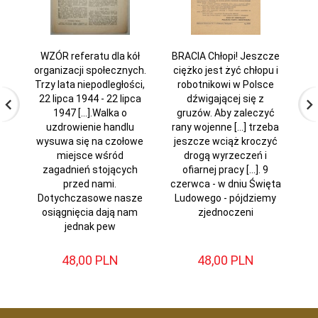
WZÓR referatu dla kół
BRACIA Chłopi! Jeszcze
S
organizacji społecznych.
ciężko jest żyć chłopu i
Trzy lata niepodległości,
robotnikowi w Polsce
22 lipca 1944 - 22 lipca
dźwigającej się z
1947 [...].Walka o
gruzów. Aby zaleczyć
C
uzdrowienie handlu
rany wojenne [...] trzeba
wysuwa się na czołowe
jeszcze wciąż kroczyć
miejsce wśród
drogą wyrzeczeń i
zagadnień stojących
ofiarnej pracy [...]. 9
przed nami.
czerwca - w dniu Święta
ch
Dotychczasowe nasze
Ludowego - pójdziemy
B
osiągnięcia dają nam
zjednoczeni
c
jednak pew
48,
00
PLN
48,
00
PLN