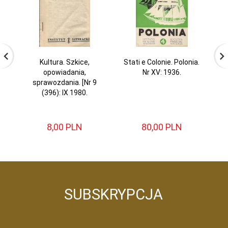
Kultura. Szkice,
Stati e Colonie. Polonia.
opowiadania,
Nr XV: 1936.
S
sprawozdania. [Nr 9
(396): IX 1980.
8,
00
PLN
80,
00
PLN
SUBSKRYPCJA