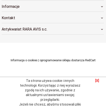
Informacje
Kontakt
Antykwariat RARA AVIS s.c.
raraavis@raraavis.krakow.pl
Informacja o cookies
|
oprogramowanie sklepu dostarcza
RedCart
Ta strona używa cookie i innych
[X]
technologii.
Korzystając z niej wyrażasz
zgodę na ich używanie, zgodnie z
aktualnymi
ustawieniami swojej
przeglądarki
.
Jeżeli nie chcesz, abyśmy stosowali pliki