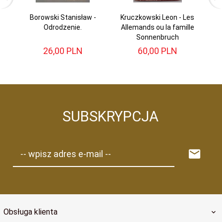
Borowski Stanisław -
Kruczkowski Leon - Les
An
Odrodzenie.
Allemands ou la famille
Sonnenbruch
26,
00
PLN
60,
00
PLN
SUBSKRYPCJA
-- wpisz adres e-mail --
Obsługa klienta