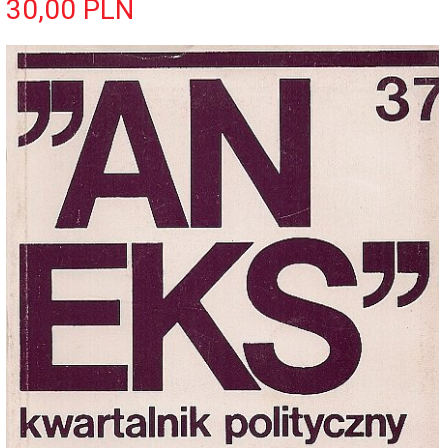
30,
00
PLN