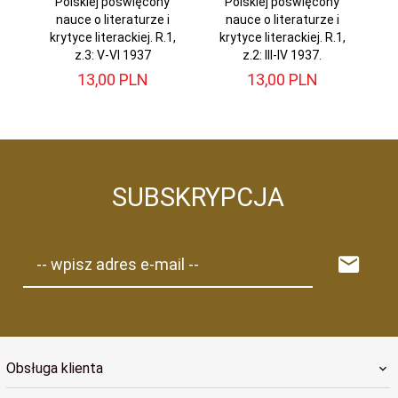
Polskiej poświęcony
Polskiej poświęcony
nauce o literaturze i
nauce o literaturze i
krytyce literackiej. R.1,
krytyce literackiej. R.1,
k
z.3: V-VI 1937
z.2: III-IV 1937.
13,
00
PLN
13,
00
PLN
SUBSKRYPCJA
-- wpisz adres e-mail --
Obsługa klienta