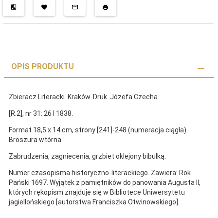
OPIS PRODUKTU
Zbieracz Literacki. Kraków. Druk. Józefa Czecha.
[R.2], nr 31: 26 I 1838.
Format 18,5 x 14 cm, strony [241]-248 (numeracja ciągła).
Broszura wtórna.
Zabrudzenia, zagniecenia, grzbiet oklejony bibułką.
Numer czasopisma historyczno-literackiego. Zawiera: Rok
Pański 1697. Wyjątek z pamiętników do panowania Augusta II,
których rękopism znajduje się w Bibliotece Uniwersytetu
jagiellońskiego [autorstwa Franciszka Otwinowskiego].