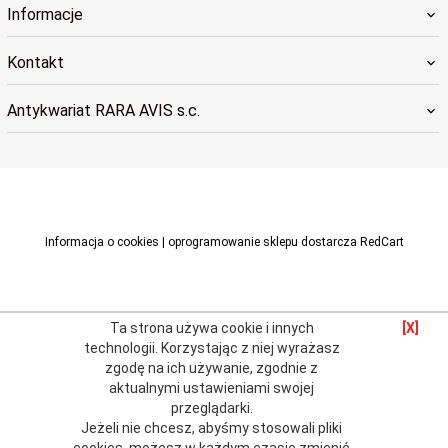
Informacje
Kontakt
Antykwariat RARA AVIS s.c.
raraavis@raraavis.krakow.pl
Informacja o cookies
|
oprogramowanie sklepu dostarcza
RedCart
Ta strona używa cookie i innych
[X]
technologii.
Korzystając z niej wyrażasz
zgodę na ich używanie, zgodnie z
aktualnymi
ustawieniami swojej
przeglądarki
.
Jeżeli nie chcesz, abyśmy stosowali pliki
cookies, możesz w każdym czasie zmienić