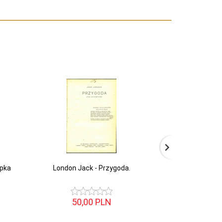
opka
London Jack - Przygoda.
WERESZKIEWIC
50,
00
PLN
42,