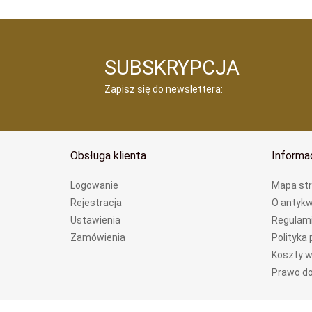
SUBSKRYPCJA
Zapisz się do newslettera:
Obsługa klienta
Informa
Logowanie
Mapa st
Rejestracja
O antykw
Ustawienia
Regulam
Zamówienia
Polityka
Koszty w
Prawo do