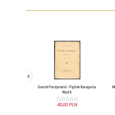
Goetel Ferdynand - Pątnik Karapeta.
N
Wyd.II.
40,
00
PLN