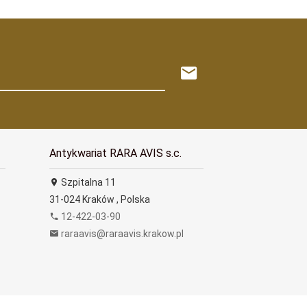
Antykwariat RARA AVIS s.c.
Szpitalna 11
31-024
Kraków
,
Polska
12-422-03-90
raraavis@raraavis.krakow.pl