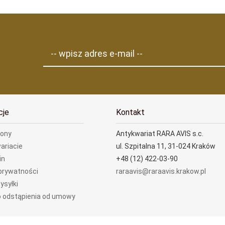
-- wpisz adres e-mail --
cje
Kontakt
rony
Antykwariat RARA AVIS s.c.
ariacie
ul. Szpitalna 11, 31-024 Kraków
in
+48 (12) 422-03-90
 prywatności
raraavis@raraavis.krakow.pl
ysyłki
 odstąpienia od umowy