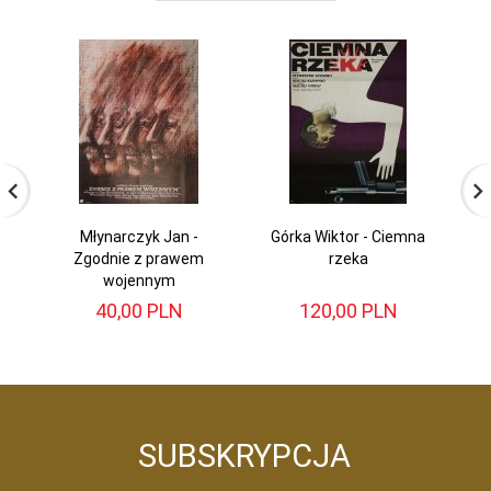
Młynarczyk Jan -
Górka Wiktor - Ciemna
Zgodnie z prawem
rzeka
wojennym
40,
00
PLN
120,
00
PLN
SUBSKRYPCJA