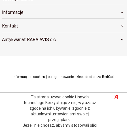
Informacje
Kontakt
Antykwariat RARA AVIS s.c.
raraavis@raraavis.krakow.pl
Informacja o cookies
|
oprogramowanie sklepu dostarcza
RedCart
Ta strona używa cookie i innych
[X]
technologii.
Korzystając z niej wyrażasz
zgodę na ich używanie, zgodnie z
aktualnymi
ustawieniami swojej
przeglądarki
.
Jeżeli nie chcesz, abyśmy stosowali pliki