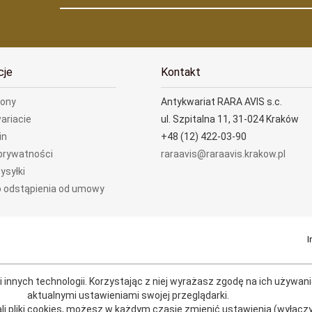
cje
Kontakt
rony
Antykwariat RARA AVIS s.c.
ariacie
ul. Szpitalna 11, 31-024 Kraków
in
+48 (12) 422-03-90
 prywatności
raraavis@raraavis.krakow.pl
ysyłki
 odstąpienia od umowy
I
 innych technologii.
Korzystając z niej wyrażasz zgodę na ich używani
aktualnymi
ustawieniami swojej przeglądarki
.
li pliki cookies, możesz w każdym czasie zmienić ustawienia (wyłączy