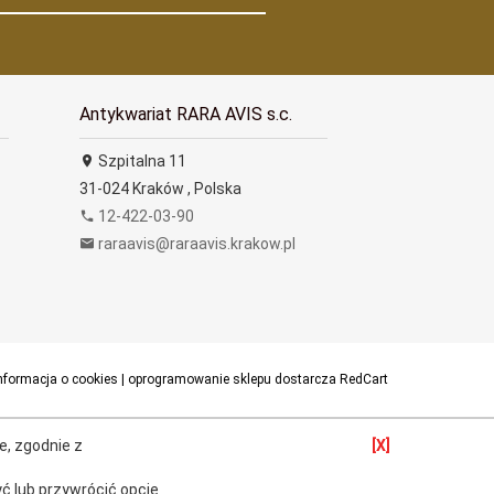
Antykwariat RARA AVIS s.c.
Szpitalna 11
31-024
Kraków
,
Polska
12-422-03-90
raraavis@raraavis.krakow.pl
nformacja o cookies
|
oprogramowanie sklepu dostarcza
RedCart
e, zgodnie z
[X]
ć lub przywrócić opcję