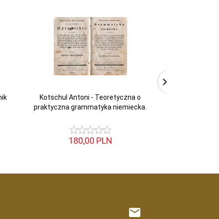
ik
Kotschul Antoni - Teoretyczna o
Smoleński Jerzy 
praktyczna grammatyka niemiecka.
geog
180,
00
PLN
48,