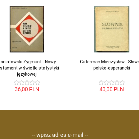
Poniatowski Zygmunt - Nowy
Guterman Mieczysław - Słown
stament w świetle statystyki
polsko-esperancki
językowej
36,
00
PLN
40,
00
PLN
-- wpisz adres e-mail --