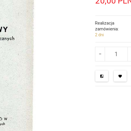
20,
00
PL
Realizacja
zamówienia:
2 dni