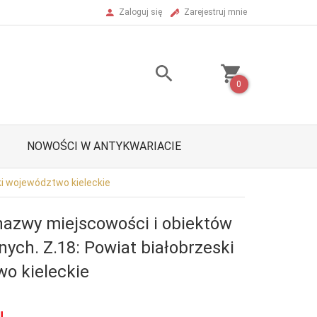
Zaloguj się
Zarejestruj mnie
0
NOWOŚCI W ANTYKWARIACIE
ki województwo kieleckie
azwy miejscowości i obiektów
znych. Z.18: Powiat białobrzeski
o kieleckie