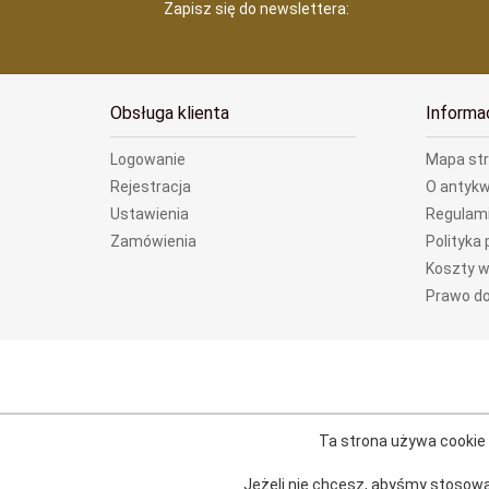
Zapisz się do newslettera:
Obsługa klienta
Informa
Logowanie
Mapa st
Rejestracja
O antykw
Ustawienia
Regulam
Zamówienia
Polityka
Koszty w
Prawo do
Ta strona używa cookie i
Jeżeli nie chcesz, abyśmy stosowa