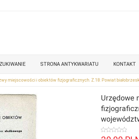
ZUKIWANIE
STRONA ANTYKWARIATU
KONTAKT
y miejscowości i obiektów fizjograficznych. Z.18: Powiat białobrzes
Urzędowe n
fizjografic
województw