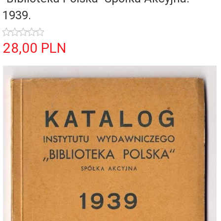
1939.
28,
00
PLN