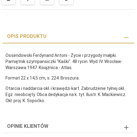
OPIS PRODUKTU
Ossendowski Ferdynand Antoni - Życie i przygody małpki.
Pamiętnik szympansiczki "Kaśki". 48 rycin. Wyd. IV. Wrocław-
Warszawa 1947. Książnica - Atlas.
Format 22 x 14,5 cm, s. 224. Broszura.
Otarcia i naddarcia okł. i krawędzi kart. Zabrudzenie tylnej okł.
Egz. nieobcięty. Obca dedykacja na k. tyt. Ilustr. K. Mackiewicz.
Okł. proj. K. Sopoćko.
OPINIE KLIENTÓW