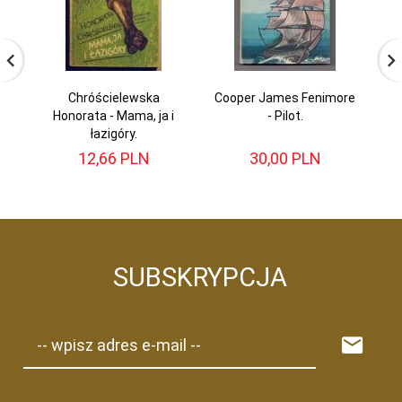
Chróścielewska
Cooper James Fenimore
Honorata - Mama, ja i
- Pilot.
łazigóry.
12,
66
PLN
30,
00
PLN
SUBSKRYPCJA
-- wpisz adres e-mail --