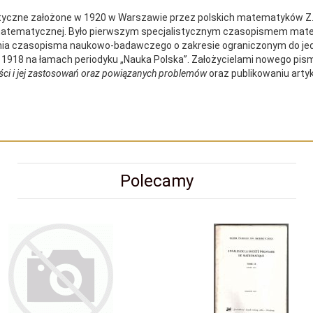
zne założone w 1920 w Warszawie przez polskich matematyków Z.J
y matematycznej. Było pierwszym specjalistycznym czasopismem m
enia czasopisma naukowo-badawczego o zakresie ograniczonym do jedn
8 na łamach periodyku „Nauka Polska”. Założycielami nowego pisma b
ści i jej zastosowań oraz powiązanych problemów
oraz publikowaniu arty
Polecamy