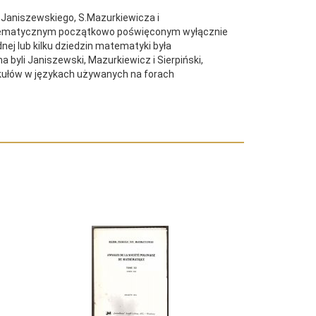
aniszewskiego, S.Mazurkiewicza i
atematycznym początkowo poświęconym wyłącznie
ej lub kilku dziedzin matematyki była
yli Janiszewski, Mazurkiewicz i Sierpiński,
kułów w językach używanych na forach