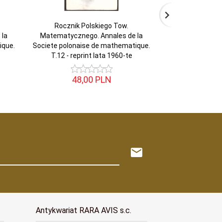
Rocznik Polskiego Tow.
Rocznik P
 la
Matematycznego. Annales de la
Matematyczneg
ique.
Societe polonaise de mathematique.
Societe polonai
T.12 - reprint lata 1960-te
T..7 - repr
48,
00
PLN
50,
Antykwariat RARA AVIS s.c.