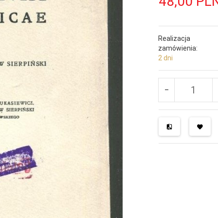
48,
00
PL
Realizacja
zamówienia:
2 dni