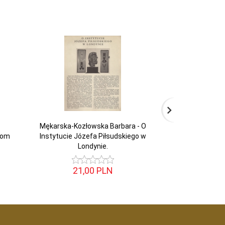
Mękarska-Kozłowska Barbara - O
Legjon. Cza
jom
Instytucie Józefa Piłsudskiego w
Legjonistów Polski
.
Londynie.
Nr 
21,
00
PLN
40,