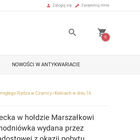
Zaloguj się
Zarejestruj mnie
0
NOWOŚCI W ANTYKWARIACIE
Śmigłego-Rydza w Czarncy i Kielcach w dniu 16
lecka w hołdzie Marszałkowi
dnodniówka wydana przez
adostowej z okazji pobytu