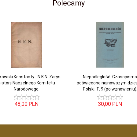
Polecamy
kowski Konstanty - N.K.N. Zarys
Niepodległość. Czasopismo
historji Naczelnego Komitetu
poświęcone najnowszym dzie
Narodowego.
Polski. T. 9 (po wznowieniu)
48,
00
PLN
30,
00
PLN