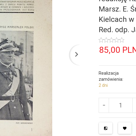
Marsz. E. 
Kielcach w 
Red. odp. 
85,
00
PL
Realizacja
zamówienia:
2 dni