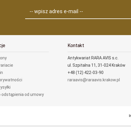
-- wpisz adres e-mail --
cje
Kontakt
rony
Antykwariat RARA AVIS s.c.
ariacie
ul. Szpitalna 11, 31-024 Kraków
in
+48 (12) 422-03-90
 prywatności
raraavis@raraavis.krakow.pl
ysyłki
 odstąpienia od umowy
I