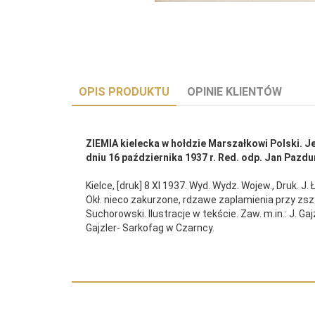
OPIS PRODUKTU
OPINIE KLIENTÓW
ZIEMIA kielecka w hołdzie Marszałkowi Polski. 
dniu 16 października 1937 r. Red. odp. Jan Pazdu
Kielce, [druk] 8 XI 1937. Wyd. Wydz. Wojew., Druk. J. Ł
Okł. nieco zakurzone, rdzawe zaplamienia przy zszyw
Suchorowski. Ilustracje w tekście. Zaw. m.in.: J. G
Gajzler- Sarkofag w Czarncy.