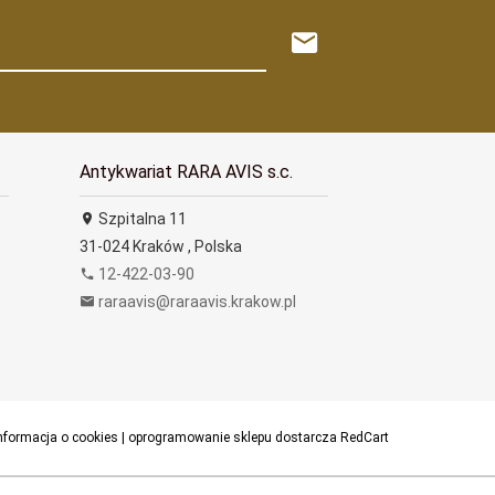
Antykwariat RARA AVIS s.c.
Szpitalna 11
31-024
Kraków
,
Polska
12-422-03-90
raraavis@raraavis.krakow.pl
nformacja o cookies
|
oprogramowanie sklepu dostarcza
RedCart