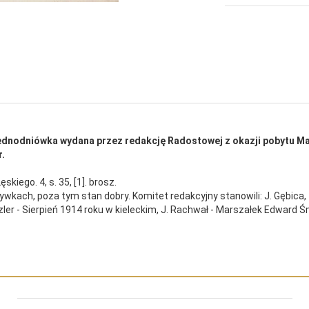
Jednodniówka wydana przez redakcję Radostowej z okazji pobytu Ma
r.
ęskiego. 4, s. 35, [1]. brosz.
kach, poza tym stan dobry. Komitet redakcyjny stanowili: J. Gębica, T.
ajzler - Sierpień 1914 roku w kieleckim, J. Rachwał - Marszałek Edward 