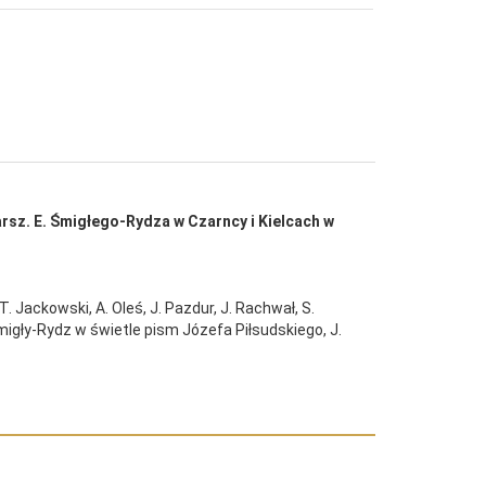
rsz. E. Śmigłego-Rydza w Czarncy i Kielcach w
 Jackowski, A. Oleś, J. Pazdur, J. Rachwał, S.
Śmigły-Rydz w świetle pism Józefa Piłsudskiego, J.