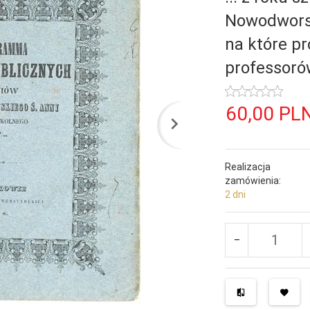
Nowodworsk
na które p
professoró
60,
00
PL
Realizacja
zamówienia:
2 dni