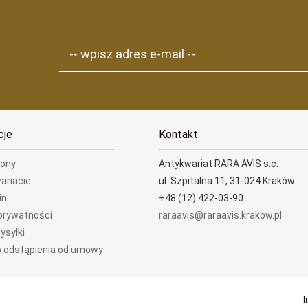
-- wpisz adres e-mail --
cje
Kontakt
rony
Antykwariat RARA AVIS s.c.
ariacie
ul. Szpitalna 11, 31-024 Kraków
in
+48 (12) 422-03-90
 prywatności
raraavis@raraavis.krakow.pl
ysyłki
 odstąpienia od umowy
I