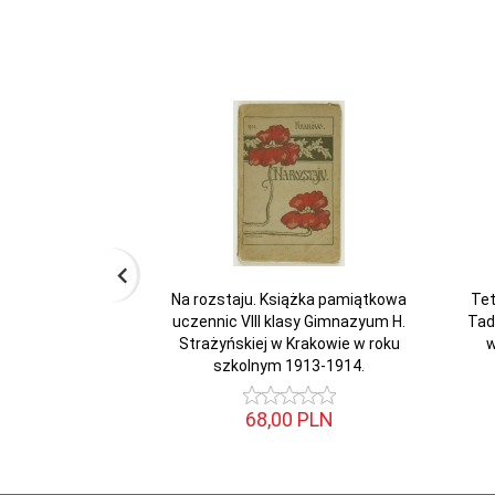
Na rozstaju. Książka pamiątkowa
Tet
uczennic VIII klasy Gimnazyum H.
Tad
Strażyńskiej w Krakowie w roku
w
szkolnym 1913-1914.
68,
00
PLN