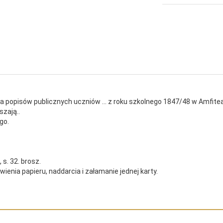
popisów publicznych uczniów ... z roku szkolnego 1847/48 w Amfitea
szają..
go.
 s. 32. brosz.
ienia papieru, naddarcia i załamanie jednej karty.