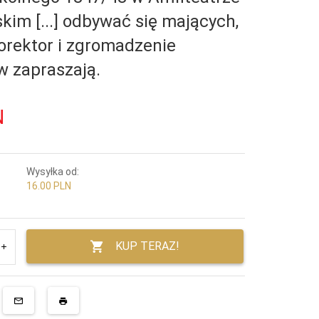
im [...] odbywać się mających,
rorektor i zgromadzenie
w zapraszają.
N
Wysyłka od:
16.00 PLN
KUP TERAZ!