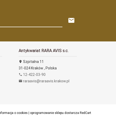
Antykwariat RARA AVIS s.c.
Szpitalna 11
31-024
Kraków
,
Polska
12-422-03-90
raraavis@raraavis.krakow.pl
nformacja o cookies
|
oprogramowanie sklepu dostarcza
RedCart