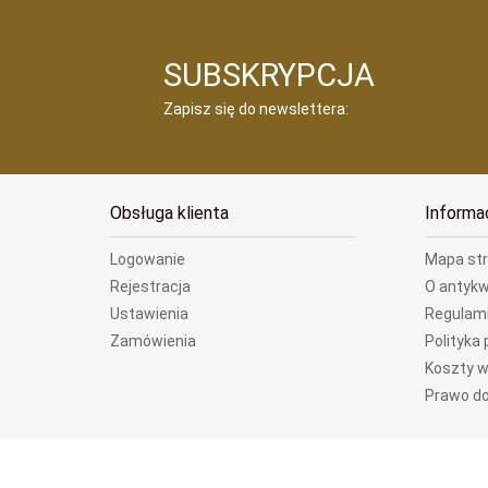
SUBSKRYPCJA
Zapisz się do newslettera:
Obsługa klienta
Informa
Logowanie
Mapa st
Rejestracja
O antykw
Ustawienia
Regulam
Zamówienia
Polityka
Koszty w
Prawo do