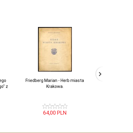
ego
Friedberg Marian - Herb miasta
Antykwaryczny k
o" z
Krakowa.
10: Cr
64,
00
PLN
11,