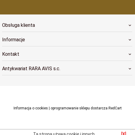
Obsługa klienta
Informacje
Kontakt
Antykwariat RARA AVIS s.c.
raraavis@raraavis.krakow.pl
Informacja o cookies
|
oprogramowanie sklepu dostarcza
RedCart
Ta strona używa cookie i innych
[X]