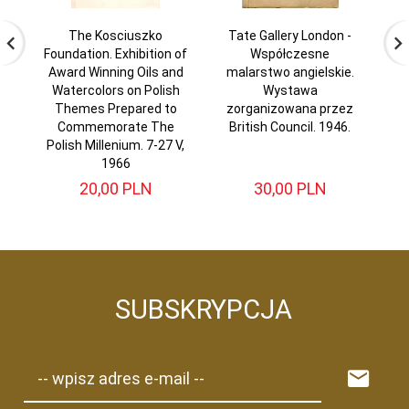
The Kosciuszko
Tate Gallery London -
Foundation. Exhibition of
Współczesne
M
Award Winning Oils and
malarstwo angielskie.
Watercolors on Polish
Wystawa
Themes Prepared to
zorganizowana przez
Commemorate The
British Council. 1946.
Polish Millenium. 7-27 V,
1966
20,
00
PLN
30,
00
PLN
SUBSKRYPCJA
-- wpisz adres e-mail --