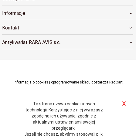
Informacje
Kontakt
Antykwariat RARA AVIS s.c.
raraavis@raraavis.krakow.pl
Informacja o cookies
|
oprogramowanie sklepu dostarcza
RedCart
Ta strona używa cookie i innych
[X]
technologii.
Korzystając z niej wyrażasz
zgodę na ich używanie, zgodnie z
aktualnymi
ustawieniami swojej
przeglądarki
.
Jeżeli nie chcesz, abyśmy stosowali pliki