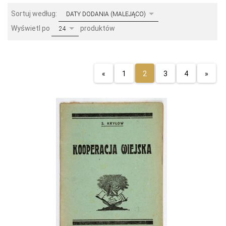
sort
Sortuj według:
DATY DODANIA (MALEJĄCO)
pop
Wyświetl po
produktów
24
«
1
2
3
4
»