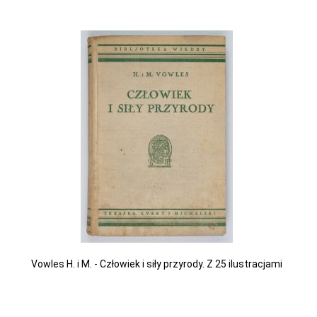
Vowles H. i M. - Człowiek i siły przyrody. Z 25 ilustracjami