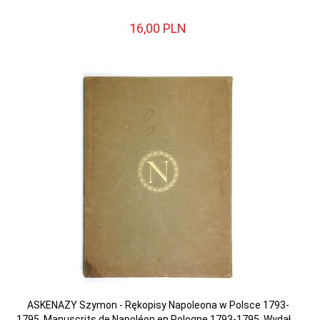
16,
00
PLN
ASKENAZY Szymon - Rękopisy Napoleona w Polsce 1793-
1795. Manuscrits de Napoléon en Pologne 1793-1795. Wydał ...