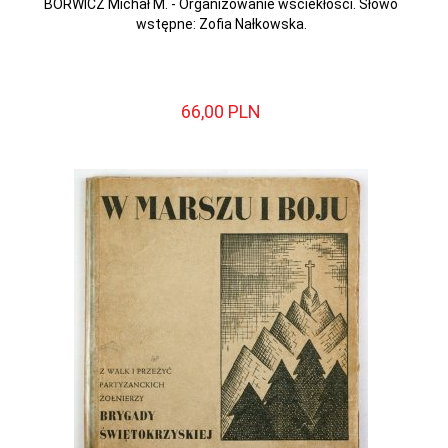
BORWICZ Michał M. - Organizowanie wściekłości. Słowo
wstępne: Zofia Nałkowska.
66,
00
PLN