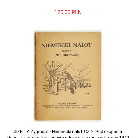
120,
00
PLN
GIZELLA Zygmunt - Niemiecki nalot. Cz. 2: Pod okupacją.
Reportaż przeżyć na jednym odcinku w czasie od lutego 1940